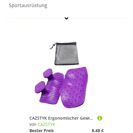
Sportausrüstung
CAZSTYK
Geschlecht
Preis
Lila
CAZSTYK Ergonomischer Gewichthebergriff mit schweißresistenten Silikonen für Männer und Frauen, verbessert Workout-Leistungen, Fitness-Griff-Hanteln
von
CAZSTYK
Bester Preis
8,48 €