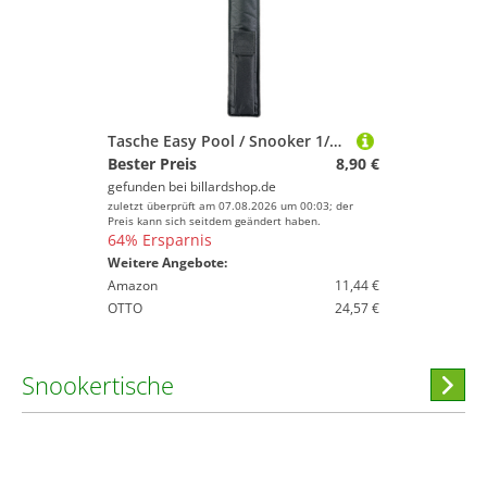
Tasche Easy Pool / Snooker 1/1 + Fach für Verlängerung
Bester Preis
8,90 €
gefunden bei
billardshop.de
zuletzt überprüft am 07.08.2026 um 00:03; der
Preis kann sich seitdem geändert haben.
64% Ersparnis
Weitere Angebote:
Amazon
11,44 €
OTTO
24,57 €
Snookertische
Hi
stöber