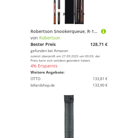
Robertson Snookerqueue, R-1, Profi Snooker Cue 2-teilig mit Verlängerung, Eschenholz, 9 mm Tip, Naturholzdekor, im Set mit Koffer oderTasche
von
Robertson
Bester Preis
128,71 €
gefunden bei
Amazon
zuletzt überprüft am 27.09.2025 um 00:03; der
Preis kann sich seitdem geändert haben.
4% Ersparnis
Weitere Angebote:
OTTO
133,81 €
billardshop.de
133,90 €