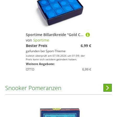
Sportime Billardkreide "Gold Cup", Blau
von
Sportime
Bester Preis
6,99 €
gefunden bei
Sport-Thieme
zuletzt überprüft am 07.08.2026 um 01:09; der
Preis kann sich seitdem geändert haben.
Weitere Angebote:
OTTO
6,99 €
Snooker Pomeranzen
Hi
stöber