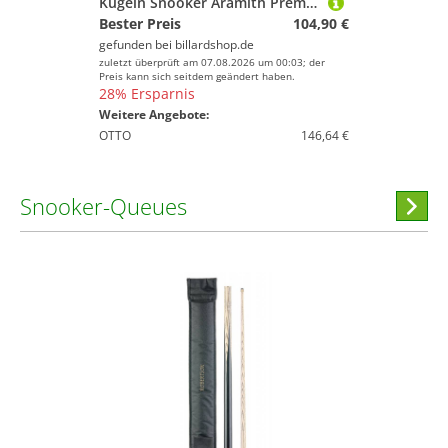
Kugeln Snooker Aramith Premier 52,4mm
Bester Preis
104,90 €
gefunden bei
billardshop.de
zuletzt überprüft am 07.08.2026 um 00:03; der
Preis kann sich seitdem geändert haben.
28% Ersparnis
Weitere Angebote:
OTTO
146,64 €
Snooker-Queues
Hi
stöber