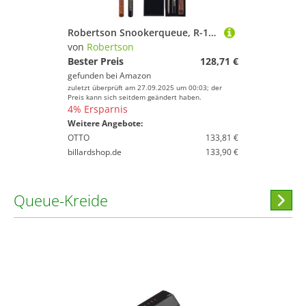
Robertson Snookerqueue, R-1, Profi Snooker Cue 2-teilig mit Verlängerung, Eschenholz, 9 mm Tip, Naturholzdekor, im Set mit Koffer oderTasche
von
Robertson
Bester Preis
128,71 €
gefunden bei
Amazon
zuletzt überprüft am 27.09.2025 um 00:03; der
Preis kann sich seitdem geändert haben.
4% Ersparnis
Weitere Angebote:
OTTO
133,81 €
billardshop.de
133,90 €
Queue-Kreide
Hi
stöber