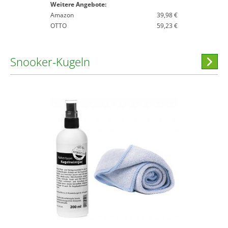
Weitere Angebote:
Amazon
39,98 €
OTTO
59,23 €
Snooker-Kugeln
Hi
stöber