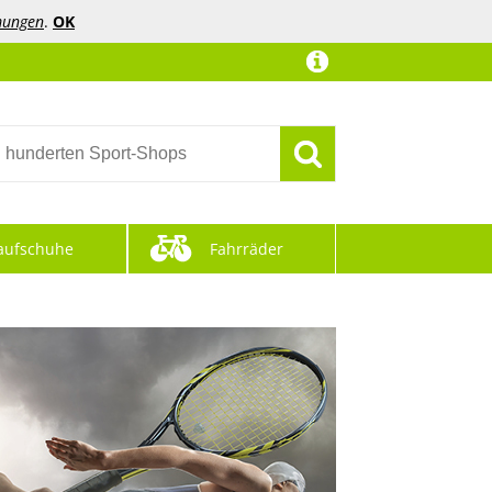
mungen
.
OK
aufschuhe
Fahrräder