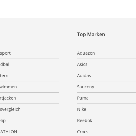
Top Marken
sport
Aquazon
dball
Asics
ttern
Adidas
hwimmen
Saucony
rtjacken
Puma
isvergleich
Nike
Flip
Reebok
CATHLON
Crocs