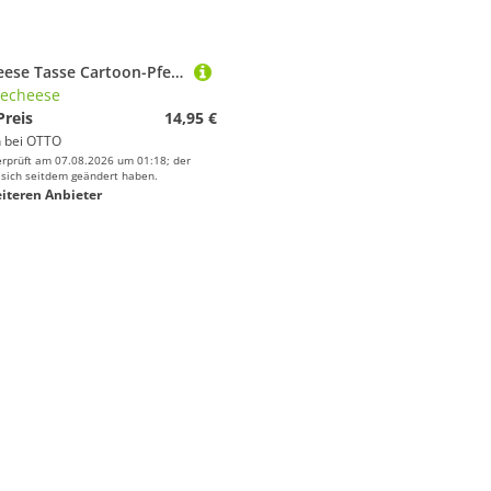
speecheese Tasse Cartoon-Pferde Frauchens Tränkebecken Glas Tasse für Pferdeliebhaber
echeese
Preis
14,95 €
 bei
OTTO
erprüft am 07.08.2026 um 01:18; der
 sich seitdem geändert haben.
iteren Anbieter