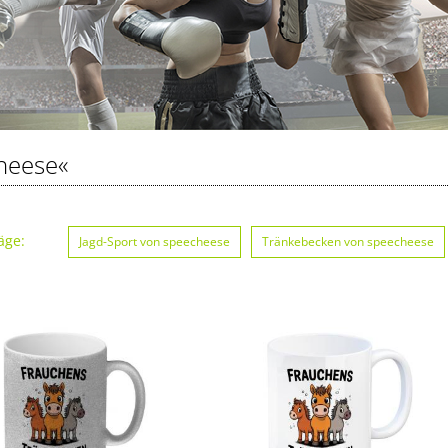
heese«
äge:
Jagd-Sport von speecheese
Tränkebecken von speecheese