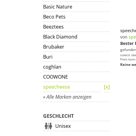
Basic Nature
Beco Pets
Beeztees
Black Diamond
von
spe
Bester 
Brubaker
gefunden
zuletzt üb
Buri
Preis kann
Keine we
coghlan
COOWONE
speecheese
» Alle Marken anzeigen
GESCHLECHT
Unisex