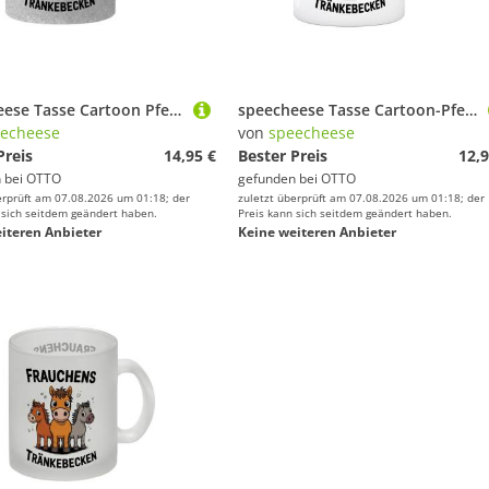
speecheese Tasse Cartoon Pferde Frauchens Tränkebecken Glitzer Kaffeebecher für
speecheese Tasse Cartoon-Pferde Frauchens Tränkebecken Kaffeebecher für Pferdeliebhaber
echeese
von
speecheese
Preis
14,95 €
Bester Preis
12,9
 bei
OTTO
gefunden bei
OTTO
erprüft am 07.08.2026 um 01:18; der
zuletzt überprüft am 07.08.2026 um 01:18; der
 sich seitdem geändert haben.
Preis kann sich seitdem geändert haben.
iteren Anbieter
Keine weiteren Anbieter