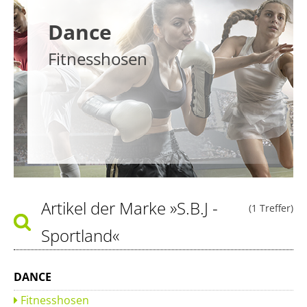
Dance
Fitnesshosen
Artikel der Marke
»S.B.J -
(1 Treffer)
Sportland«
DANCE
Fitnesshosen