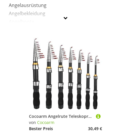
Angelausrüstung
Angelbekleidung
Angelboote
Angelgeräte & Zubehör
Rollen
Ruten
Teleskopruten
Cocoarm
Unisex
Preis
Farbe
Cocoarm Angelrute Teleskoprute Kleine Seerute Tragbare Kurze Stange Eisangelrute Teleskop Angelrute für Salzwasser Süßwasser(2,1 m)
von
Cocoarm
Bester Preis
30,49 €