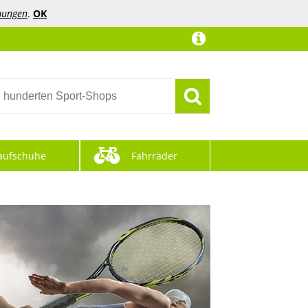
mungen
.
OK
aufschuhe
Fahrräder