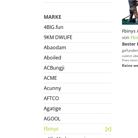
MARKE
4BIG.fun
9KM DWLIFE
von
Fbi
Bester 
Abaodam
gefunden
zuletzt üb
Aboiled
Preis kann
Keine we
ACBungji
ACME
Acunny
AFTCO
Agatige
AGOOL
Fbinys