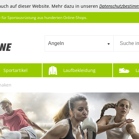
auch auf dieser Website. Mehr dazu in unseren
Datenschutzbestim
e für Sportausrüstung aus hunderten Online-Shops.
Angeln
Sportartikel
Laufbekleidung
L
haken