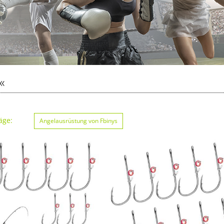
«
äge:
Angelausrüstung von Fbinys