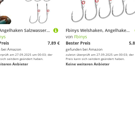
Fbinys Angelhaken Salzwasser, Lebendköderhaken | Basshaken | Angelhaken aus Kohlenstoffstahl mit Widerhaken und Löchern für Sunfish Small Bass
Fbinys Welshaken, Angelhaken | Kohlenstoffstahl mit Widerhaken und Löchern,Angelhaken, lebende, Feste Haken, Boxhaken für Verschiedene Angelumgebungen
nys
von
Fbinys
Preis
7,89 €
Bester Preis
5,8
 bei
Amazon
gefunden bei
Amazon
erprüft am 27.09.2025 um 00:03; der
zuletzt überprüft am 27.09.2025 um 00:03; der
 sich seitdem geändert haben.
Preis kann sich seitdem geändert haben.
iteren Anbieter
Keine weiteren Anbieter